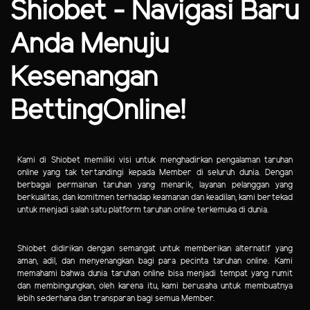
Shiobet - Navigasi Baru
Anda Menuju
Kesenangan
BettingOnline!
Kami di Shiobet memiliki visi untuk menghadirkan pengalaman taruhan
online yang tak tertandingi kepada Member di seluruh dunia. Dengan
berbagai permainan taruhan yang menarik, layanan pelanggan yang
berkualitas, dan komitmen terhadap keamanan dan keadilan, kami bertekad
untuk menjadi salah satu platform taruhan online terkemuka di dunia.
Shiobet didirikan dengan semangat untuk memberikan alternatif yang
aman, adil, dan menyenangkan bagi para pecinta taruhan online. Kami
memahami bahwa dunia taruhan online bisa menjadi tempat yang rumit
dan membingungkan, oleh karena itu, kami berusaha untuk membuatnya
lebih sederhana dan transparan bagi semua Member.