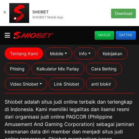
×
SHIOBET
Download
SHIOBET Mobile App
MASUK
DAFTAR
Tentang Kami
Mobile
Info
Kebijakan
Phising
Kalkulator Mix Parlay
Cara Betting
Video Shiobet
Link Shiobet
anti blokir
Shiobet adalah situs judi online terbaik dan terlengkap
di Indonesia. Kami memiliki legalitas dan lisensi resmi
dari organisasi judi online PAGCOR (Philippine
Amusement And Gaming Corporation) sebagai jaminan
keamanan data diri member dan menjadi situs judi